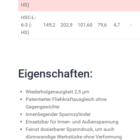
HS)
HSC-L-
6-3 (-
149,2
202,9
101,60
79,6
4,7
-
HS)
Eigenschaften:
Wiederholgenauigkeit 2,5 µm
Patentierter Fliehkraftausgleich ohne
Gegengewichte
Innenliegender Spannzylinder
Einsetzbar für Innen- und Außenspannung
Feinst dosierbarer Spanndruck, um auch
dünnwandige Werkstücke ohne Verformung