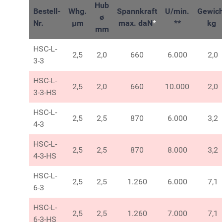
Hub
Bestell-
Whg.
Spannkraft
U/min.
Gewich
ø
Nr.
µm
max. daN
*
**
kg
mm
HSC-L-
2,5
2,0
660
6.000
2,0
3-3
HSC-L-
2,5
2,0
660
10.000
2,0
3-3-HS
HSC-L-
2,5
2,5
870
6.000
3,2
4-3
HSC-L-
2,5
2,5
870
8.000
3,2
4-3-HS
HSC-L-
2,5
2,5
1.260
6.000
7,1
6-3
HSC-L-
2,5
2,5
1.260
7.000
7,1
6-3-HS