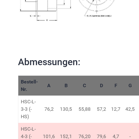
Abmessungen:
Bestell-
A
B
C
D
F
G
Nr.
HSC-L-
3-3 (-
76,2
130,5
55,88
57,2
12,7
42,5
HS)
HSC-L-
4-3 (-
101,6
152,1
76,20
79,6
4,7
-